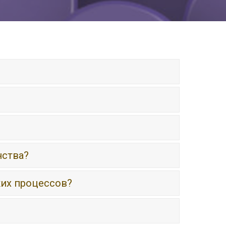
нства?
их процессов?