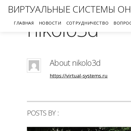
ВИРТУАЛЬНЫЕ СИСТЕМЫ ОН
nikolo3d
ГЛАВНАЯ
НОВОСТИ
СОТРУДНИЧЕСТВО
ВОПРО
Производителям продукции
Научным работникам
Художникам, скульпторам, ювелирам
About
nikolo3d
https://virtual-systems.ru
POSTS BY :