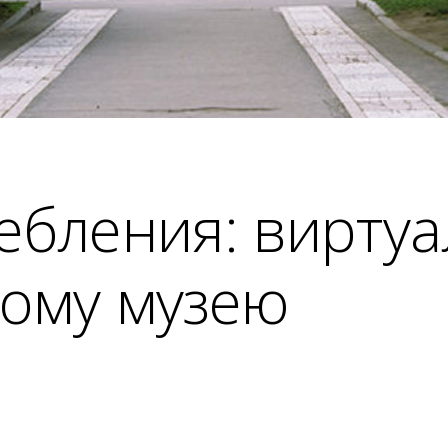
ебления: виртуа
ому музею