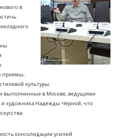
нового в
остичь
рикладного
ины
я
о
и приемы,
стилевой культуры.
и выполненные в Москве, ведущими
 и художника Надежды Чёрной, что
скусства.
мость консолидации усилий