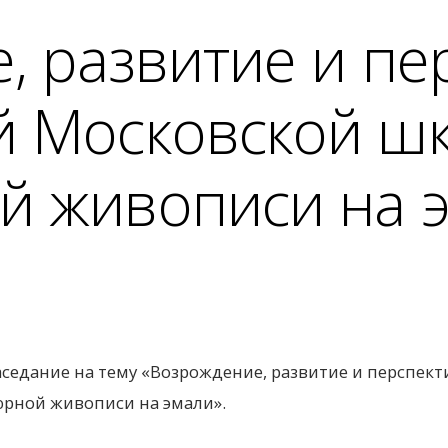
, развитие и п
й Московской ш
й живописи на 
заседание на тему «Возрождение, развитие и перспек
рной живописи на эмали».