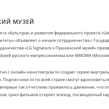
КИЙ МУЗЕЙ
та «Культура» и развития федерального проекта «Циф
итеты» объявляет о начале сотрудничества с Госуд
отрудничества «LG Signature x Пушкинский музей» пр
к Музей русского импрессионизма или ММОМА (Московс
стно с онлайн-кинотеатром Ivi создает серию виртуал
 Подписчики Ivi по всей стране смогут вдохновитьс
е впервые так отчетливо проявилось движение, что о
в. Цикл фильмов откроет эпизод, посвященный карт